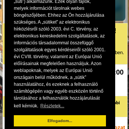
„süti”) alkalmazunk. Ezek olyan fájlok,
Elfelejtette a jelszavát?
melyek információt tárolnak webes
böngészőjében. Ehhez az Ön hozzájárulása
szükséges. A „sütiket” az elektronikus
hírközlésről szóló 2003. évi C. törvény, az
Tisztelt Érdeklődők, Pályázók!
elektronikus kereskedelmi szolgáltatások, az
információs társadalommal összefüggő
A „Helyi egyedi védelem alatt álló épületek
szolgáltatások egyes kérdéseiről szóló 2001.
felújításának támogatása” tárgyú pályázat 2026 évben.
évi CVIII. törvény, valamint az Európai Unió
előírásainak megfelelően használjuk. Azon
weblapoknak, melyek az Európai Unió
A beadási határidő 2026.05.31 24:00
országain belül működnek, a „sütik”
-kor lejárt.
használatához, és ezeknek a felhasználó
számítógépén vagy egyéb eszközén történő
tárolásához a felhasználók hozzájárulását
A pályázattal kapcsolatos dokumentumok az alábbi
kell kérniük.
Részletek...
linkekre kattintva tölthetők le:
Elfogadom...
Pályázati
Pályázati
Pályázati
Nyilatkozat