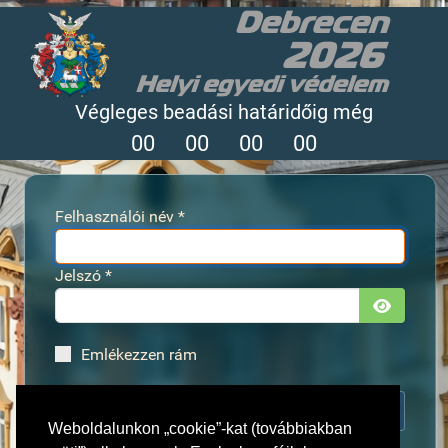
Végleges beadási határidőig még
0
0
0
0
0
0
0
0
Felhasználói név
*
Jelszó
*
Jelszó 
Emlékezzen rám
Belépés
Weboldalunkon „cookie”-kat (továbbiakban